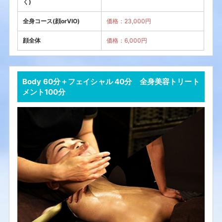
く)
全身コース(顔orVIO)
価格：23,000円
顔全体
価格：6,000円
Body 60分＋フェイシャル 40分 全身美容トリート
メント100分