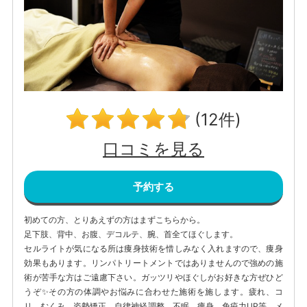
(12件)
口コミを見る
予約する
初めての方、とりあえずの方はまずこちらから。
足下肢、背中、お腹、デコルテ、腕、首全てほぐします。
セルライトが気になる所は痩身技術を惜しみなく入れますので、痩身
効果もあります。リンパトリートメントではありませんので強めの施
術が苦手な方はご遠慮下さい。ガッツリやほぐしがお好きな方ぜひど
うぞ✨その方の体調やお悩みに合わせた施術を施します。疲れ、コ
リ、むくみ、姿勢矯正、自律神経調整、不眠、痩身、免疫力UP等。メ