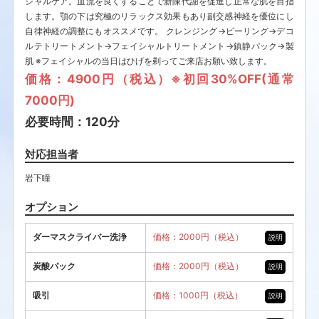
シャルケア。血流を良くすることで新陳代謝を促進し正常な肌を目指
します。顎の下は究極のリラックス効果もあり副交感神経を優位にし
自律神経の調整にもオススメです。 クレンジング→ピーリング→デコ
ルテトリートメント→フェイシャルトリートメント→鎮静パック→製
肌 ※フェイシャルの当日はひげを剃ってご来店お願い致します。
価格：4900円（税込）※初回30%OFF(通常
7000円)
必要時間：120分
対応担当者
岩下瞳
オプション
ダーマスクライバー洗浄
価格：2000円（税込）
説明
炭酸パック
価格：2000円（税込）
説明
吸引
価格：1000円（税込）
説明