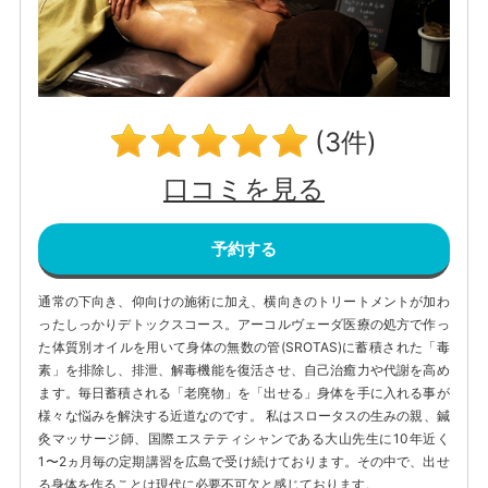
(3件)
口コミを見る
予約する
通常の下向き、仰向けの施術に加え、横向きのトリートメントが加わ
ったしっかりデトックスコース。アーコルヴェーダ医療の処方で作っ
た体質別オイルを用いて身体の無数の管(SROTAS)に蓄積された「毒
素」を排除し、排泄、解毒機能を復活させ、自己治癒力や代謝を高め
ます。毎日蓄積される「老廃物」を「出せる」身体を手に入れる事が
様々な悩みを解決する近道なのです。 私はスロータスの生みの親、鍼
灸マッサージ師、国際エステティシャンである大山先生に10年近く
1〜2ヵ月毎の定期講習を広島で受け続けております。その中で、出せ
る身体を作ることは現代に必要不可欠と感じております。