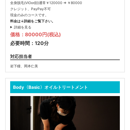
全身脱毛(VIOor顔)通常￥120000 ⇒ ￥80000
クレジット、PayPay不可
現金のみのコースです。
料金は↓詳細をご覧下さい。
詳細を見る
価格：80000円(税込)
必要時間：120分
対応担当者
岩下瞳
、
岡本仁美
Body〈Basic〉オイルトリートメント