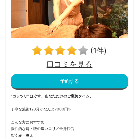
(1件)
口コミを見る
予約する
“ガッツリ” ほぐす、あなただけのご褒美タイム。
丁寧な施術120分がなんと7000円✨
こんな方におすすめ
慢性的な肩・腰の
深いコリ
／全身疲労
むくみ・冷え