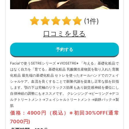
(1件)
口コミを見る
予約する
Facialで使うSETREシリーズ ※VIOSETRE※ 「与える」基礎化粧品で
はなく自力を「育てる」基礎化粧品 乳酸菌生産物質を取り入れた育菌
化粧品 最先端の基礎化粧品 セトレを使ったオールハンドでのフェイ
シャルケア。血流を良くすることで新陳代謝を促進し正常な肌を目指
します。顎の下は究極のリラックス効果もあり副交感神経を優位にし
自律神経の調整にもオススメです。 クレンジング→ピーリング→デコ
ルテトリートメント→フェイシャルトリートメント→鎮静パック→製
肌
価格：4900円（税込）※初回30%OFF(通常
7000円)