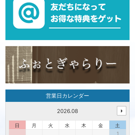
営業日カレンダー
2026.08
日
月
火
水
木
金
土
1