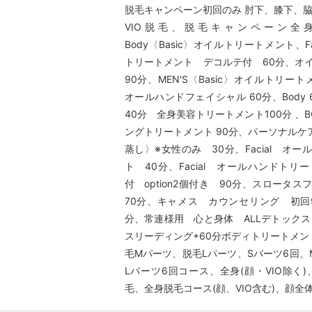
脱毛キャンペーン初回のみ 肘下、膝下、
VIO脱毛
、
脱毛キャンペーン全身6回
Body〈Basic〉オイルトリートメント
、
トリートメント デコルテ付 60分
、
オ
90分
、
MEN'S〈Basic〉オイルトリート
オールハンドフェイシャル 60分
、
Bod
40分 全身美容トリートメント100分
、
ングトリートメント 90分
、
パーソナルケア
蒸し〉※女性のみ 30分
、
Facial オ
ト 40分
、
Facial オールハンドト
付 option2個付き 90分
、
スロータス
70分
、
キャメス カウンセリング 初回9
分
、
常連様用 心と身体 ALLデトックス
スリーディング+60分ボディトリートメン
毛Mパーツ
、
脱毛Lパーツ
、
Sパーツ6回
、
Lパーツ6回コース
、
全身(顔・VIO除く)
毛
、
全身脱毛コース(顔、VIO含む)
、
顔全