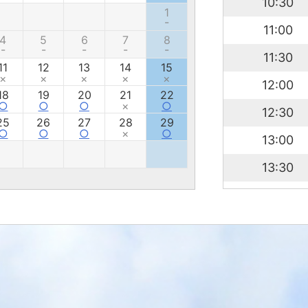
10:30
1
-
11:00
4
5
6
7
8
-
-
-
-
-
11:30
11
12
13
14
15
×
×
×
×
×
12:00
18
19
20
21
22
○
○
○
×
○
12:30
25
26
27
28
29
○
○
○
×
○
13:00
13:30
14:00
14:30
15:00
15:30
16:00