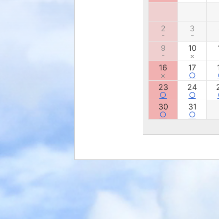
2
3
-
-
9
10
-
×
16
17
×
○
23
24
○
○
30
31
○
○