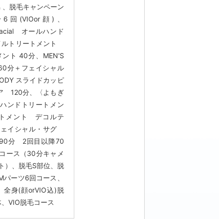
脇
、
脱毛キャンペーン
(VIOor顔)
、
Facial オールハンド
イルトリートメント
メント 40分
、
MEN'S
y 60分＋フェイシャル
BODY スライドカッピ
 120分
、
〈よもぎ
ールハンドトリートメン
リートメント デコルテ
フェイシャル・サグ
0分 2回目以降70
コース（30分キャメ
ト）
、
脱毛S部位
、
脱
Mパーツ6回コース
、
、
全身(顔orVIO込)脱
体
、
VIO脱毛コース