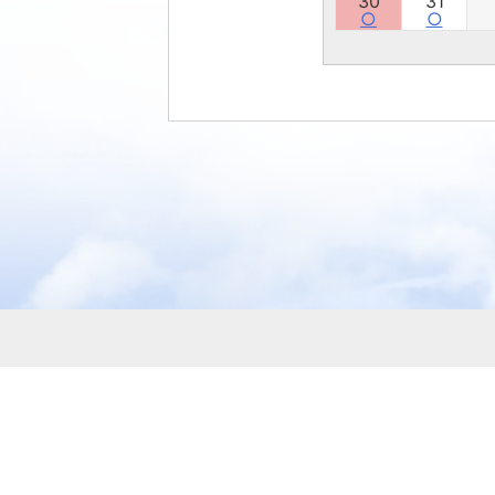
30
31
○
○