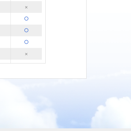
×
○
○
○
×
×
×
×
○
○
○