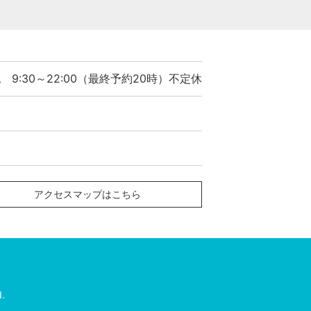
○
○
○
祝 9:30～22:00（最終予約20時）不定休
○
○
○
○
アクセスマップはこちら
○
○
○
.