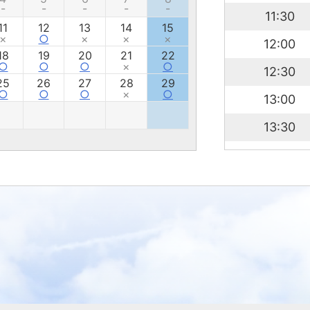
-
-
-
-
-
11:30
11
12
13
14
15
×
○
×
×
×
12:00
18
19
20
21
22
○
○
○
×
○
12:30
25
26
27
28
29
○
○
○
×
○
13:00
13:30
14:00
14:30
15:00
15:30
16:00
16:30