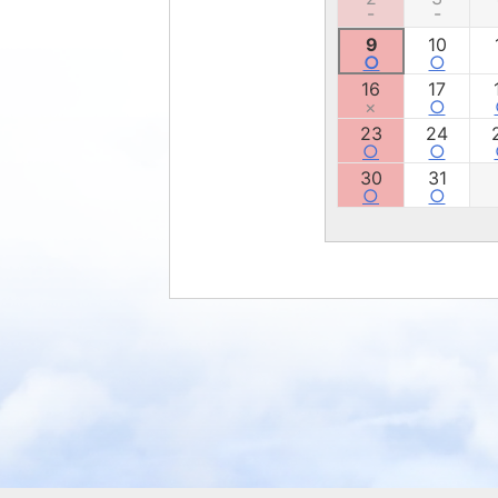
-
-
9
10
○
○
16
17
×
○
23
24
○
○
30
31
○
○