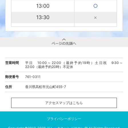
13:00
○
13:30
×
14:00
×
14:30
×
15:00
×
15:30
×
営業時間
平日 10:00～22:00（最終予約19時）土日祝 9:30～
22:00（最終予約20時）不定休
16:00
○
郵便番号
761-0311
16:30
○
住所
香川県高松市元山町455-7
17:00
×
アクセスマップはこちら
17:30
×
プライバシーポリシー
18:00
×