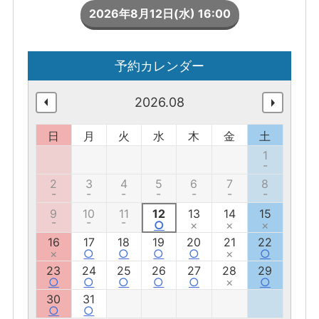
2026年8月12日(水) 16:00
予約カレンダー
2026.08
日
月
火
水
木
金
土
1
-
2
3
4
5
6
7
8
-
-
-
-
-
-
-
9
10
11
12
13
14
15
-
-
-
○
×
×
×
16
17
18
19
20
21
22
×
○
○
○
○
×
○
23
24
25
26
27
28
29
○
○
○
○
○
×
○
30
31
○
○