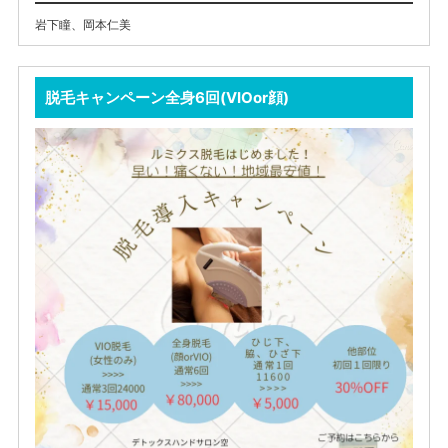
岩下瞳
、
岡本仁美
脱毛キャンペーン全身6回(VIOor顔)