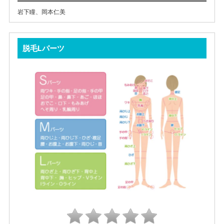
岩下瞳
、
岡本仁美
脱毛Lパーツ