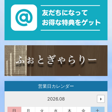
営業日カレンダー
2026.08
日
月
火
水
木
金
土